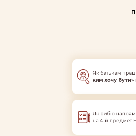
п
Як батькам прац
ким хочу бути»
Як вибір напрям
на 4-й предмет 