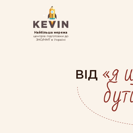
Найбільша мережа
центрів підготовки до
ЗНО/НМТ в Україні
ВІД