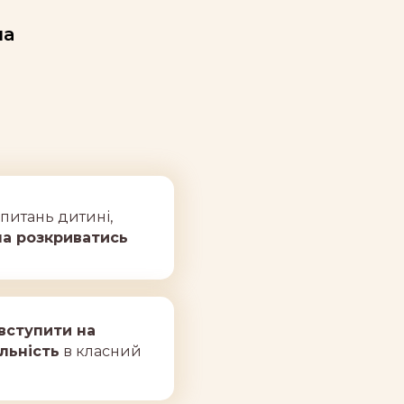
на
питань дитині,
ла розкриватись
вступити на
льність
в класний