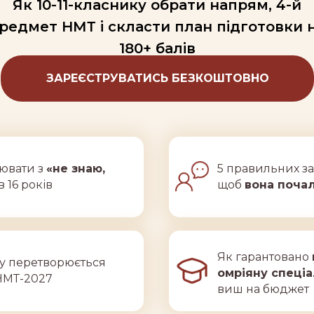
Як 10-11-класнику обрати напрям, 4-й
редмет НМТ і скласти план підготовки 
180+ балів
ЗАРЕЄСТРУВАТИСЬ БЕЗКОШТОВНО
ювати з
«не знаю,
5 правильних за
в 16 років
щоб
вона поча
Як гарантовано
у перетворюється
омріяну спеціа
НМТ-2027
виш на бюджет